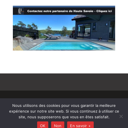
© Copyright 808 2025
–
Mentions Légales –
Nous utilisons des cookies pour vous garantir la meilleure
RGPD – Protection de la vie privée – Gestion des
expérience sur notre site web. Si vous continuez à utiliser ce
cookies – Médiateur de la consommation –
site, nous supposerons que vous en êtes satisfait.
Bloctel
OK
Non
En savoir +