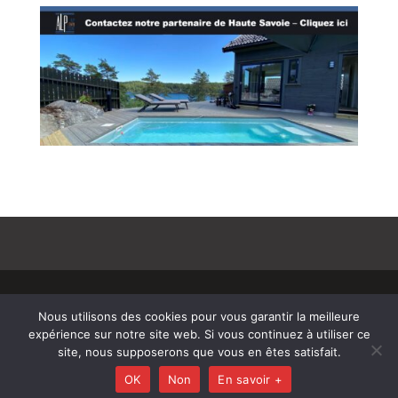
© Copyright 808 2025
–
Mentions Légales –
Nous utilisons des cookies pour vous garantir la meilleure
RGPD – Protection de la vie privée – Gestion des
expérience sur notre site web. Si vous continuez à utiliser ce
cookies – Médiateur de la consommation –
site, nous supposerons que vous en êtes satisfait.
Bloctel
OK
Non
En savoir +