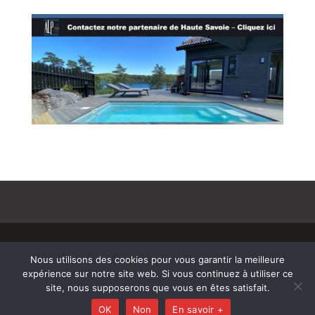
© Copyright 808 2025
–
Mentions Légales –
Nous utilisons des cookies pour vous garantir la meilleure
RGPD – Protection de la vie privée – Gestion des
expérience sur notre site web. Si vous continuez à utiliser ce
cookies – Médiateur de la consommation –
site, nous supposerons que vous en êtes satisfait.
Bloctel
OK
Non
En savoir +