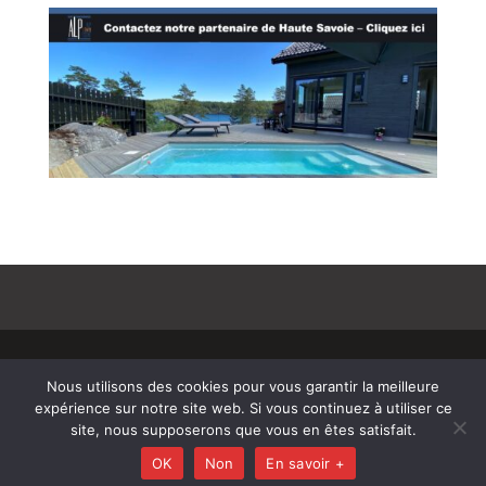
© Copyright 808 2025
–
Mentions Légales –
Nous utilisons des cookies pour vous garantir la meilleure
RGPD – Protection de la vie privée – Gestion des
expérience sur notre site web. Si vous continuez à utiliser ce
cookies – Médiateur de la consommation –
site, nous supposerons que vous en êtes satisfait.
Bloctel
OK
Non
En savoir +